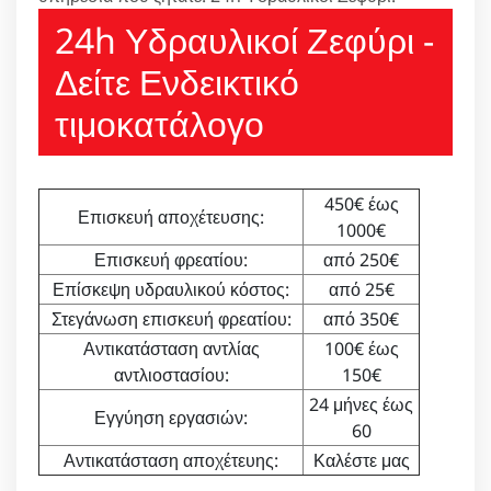
24h Υδραυλικοί Ζεφύρι -
Δείτε Ενδεικτικό
τιμοκατάλογο
450€ έως
Επισκευή αποχέτευσης:
1000€
Επισκευή φρεατίου:
από 250€
Επίσκεψη υδραυλικού κόστος:
από 25€
Στεγάνωση επισκευή φρεατίου:
από 350€
Αντικατάσταση αντλίας
100€ έως
αντλιοστασίου:
150€
24 μήνες έως
Εγγύηση εργασιών:
60
Αντικατάσταση αποχέτευης:
Καλέστε μας