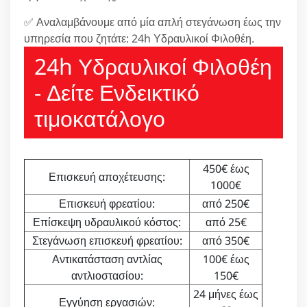
✅ Αναλαμβάνουμε από μία απλή στεγάνωση έως την
υπηρεσία που ζητάτε: 24h Υδραυλικοί Φιλοθέη.
24h Υδραυλικοί Φιλοθέη
- Δείτε Ενδεικτικό
τιμοκατάλογο
450€ έως
Επισκευή αποχέτευσης:
1000€
Επισκευή φρεατίου:
από 250€
Επίσκεψη υδραυλικού κόστος:
από 25€
Στεγάνωση επισκευή φρεατίου:
από 350€
Αντικατάσταση αντλίας
100€ έως
αντλιοστασίου:
150€
24 μήνες έως
Εγγύηση εργασιών: