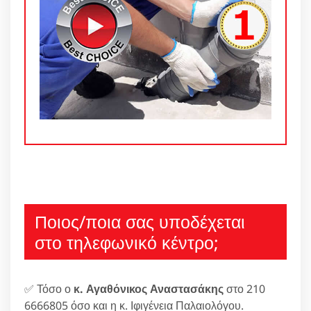
Ποιος/ποια σας υποδέχεται
στο τηλεφωνικό κέντρο;
✅ Τόσο ο
κ. Αγαθόνικος Αναστασάκης
στο 210
6666805 όσο και η κ. Ιφιγένεια Παλαιολόγου.