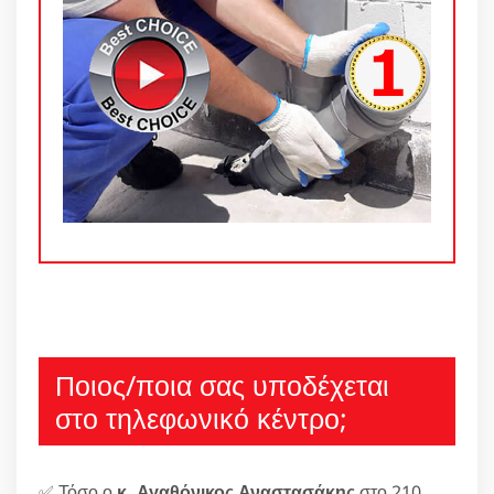
Ποιος/ποια σας υποδέχεται
στο τηλεφωνικό κέντρο;
✅ Τόσο ο
κ. Αγαθόνικος Αναστασάκης
στο 210