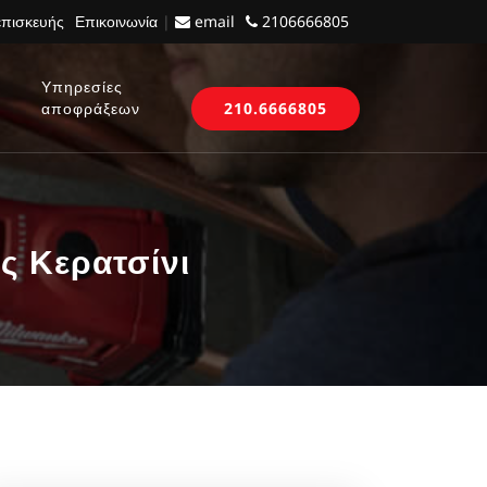
επισκευής
Επικοινωνία
|
email
2106666805
Υπηρεσίες
αποφράξεων
210.6666805
ς Κερατσίνι