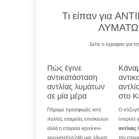
Τι είπαν για Α
ΛΥΜΑΤΩΝ
Δείτε τι έγραψαν για τ
Πώς έγινε
Κάνα
αντικατάσταση
αντικ
αντλίας λυμάτων
αντλί
σε μία μέρα
στο Κ
Πήραμε προσφορές από
Ο σύζυγό
πολλές εταιρείες επισκευών
ίντερνετ 
αλλά η εταιρεία episkevi-
αντλιας
Κ
apoxetefsis24h μας έδωσε
την εταιρ