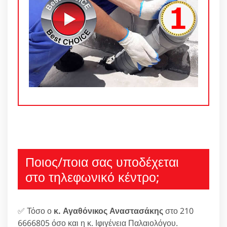
Ποιος/ποια σας υποδέχεται
στο τηλεφωνικό κέντρο;
✅ Τόσο ο
κ. Αγαθόνικος Αναστασάκης
στο 210
6666805 όσο και η κ. Ιφιγένεια Παλαιολόγου.