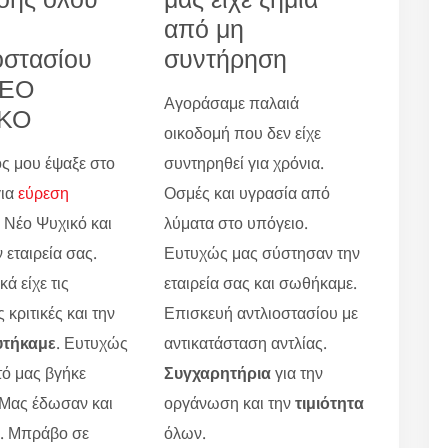
από μη
οστασίου
συντήρηση
ΝΕΟ
Αγοράσαμε παλαιά
ΚΟ
οικοδομή που δεν είχε
ς μου έψαξε στο
συντηρηθεί για χρόνια.
για
εύρεση
Οσμές και υγρασία από
Νέο Ψυχικό και
λύματα στο υπόγειο.
 εταιρεία σας.
Ευτυχώς μας σύστησαν την
ά είχε τις
εταιρεία σας και σωθήκαμε.
 κριτικές και την
Επισκευή αντλιοστασίου με
υτήκαμε
. Ευτυχώς
αντικατάσταση αντλίας.
τό μας βγήκε
Συγχαρητήρια
για την
 Μας έδωσαν και
οργάνωση και την
τιμιότητα
ο. Μπράβο σε
όλων.