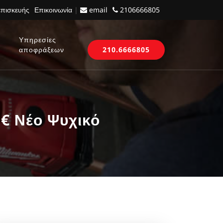
επισκευής
Επικοινωνία
|
email
2106666805
Υπηρεσίες
αποφράξεων
210.6666805
5€ Νέο Ψυχικό