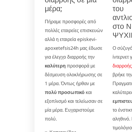
μέρα;
του
αντλι
Πήραμε προσφορές από
στο 
πολλές εταιρείες επισκευών
ΨΥΧΙ
αλλά η εταιρεία episkevi-
apoxetefsis24h μας έδωσε
Ο σύζυγό
για έλεγχο διαρροής την
ίντερνετ 
καλύτερη
προσφορά με
διαρροής
δέσμευση ολοκλήρωσης σε
βρήκε την
1 μέρα. Όντως ήρθαν με
Πραγματικ
πολύ προσωπικό
και
καλύτερες
εξοπλισμό και τελείωσαν σε
εμπιστε
μία μέρα. Ευχαριστούμε
το ένστικ
πολύ.
αληθινό.
τιμολόγι