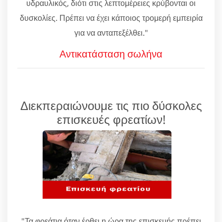
υδραυλικός, διότι στις λεπτομέρειες κρύβονται οι
δυσκολίες. Πρέπει να έχει κάποιος τρομερή εμπειρία
για να ανταπεξέλθει."
Αντικατάσταση σωλήνα
Διεκπεραιώνουμε τις πιο δύσκολες
επισκευές φρεατίων!
"Τα φρεάτια όταν έρθει η ώρα της επισκευής πρέπει