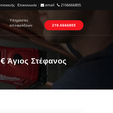
επισκευής
Επικοινωνία
|
email
2106666805
Υπηρεσίες
αποφράξεων
210.6666805
€ Άγιος Στέφανος