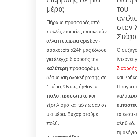
μέρα;
του
αντλι
Πήραμε προσφορές από
στον 
πολλές εταιρείες επισκευών
Στέφα
αλλά η εταιρεία episkevi-
apoxetefsis24h μας έδωσε
Ο σύζυγό
για έλεγχο διαρροής την
ίντερνετ 
καλύτερη
προσφορά με
διαρροής
δέσμευση ολοκλήρωσης σε
και βρήκε
1 μέρα. Όντως ήρθαν με
Πραγματικ
πολύ προσωπικό
και
καλύτερες
εξοπλισμό και τελείωσαν σε
εμπιστε
μία μέρα. Ευχαριστούμε
το ένστικ
πολύ.
αληθινό.
τιμολόγι