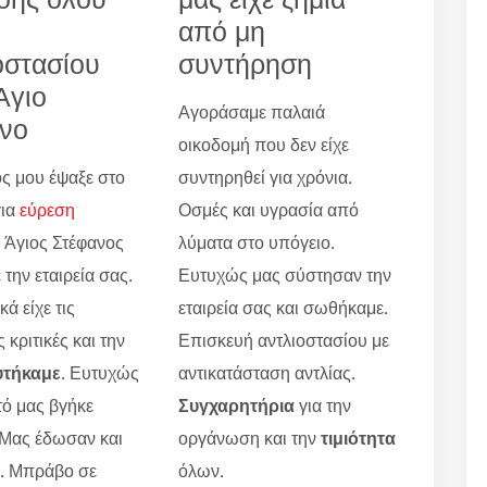
από μη
οστασίου
συντήρηση
Άγιο
Αγοράσαμε παλαιά
νο
οικοδομή που δεν είχε
ς μου έψαξε στο
συντηρηθεί για χρόνια.
για
εύρεση
Οσμές και υγρασία από
Άγιος Στέφανος
λύματα στο υπόγειο.
 την εταιρεία σας.
Ευτυχώς μας σύστησαν την
ά είχε τις
εταιρεία σας και σωθήκαμε.
 κριτικές και την
Επισκευή αντλιοστασίου με
υτήκαμε
. Ευτυχώς
αντικατάσταση αντλίας.
τό μας βγήκε
Συγχαρητήρια
για την
 Μας έδωσαν και
οργάνωση και την
τιμιότητα
ο. Μπράβο σε
όλων.