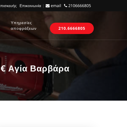
επισκευής
Επικοινωνία
|
email
2106666805
Υπηρεσίες
αποφράξεων
210.6666805
5€ Αγία Βαρβάρα