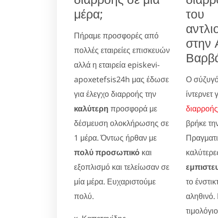
μέρα;
του
αντλι
Πήραμε προσφορές από
στην 
πολλές εταιρείες επισκευών
Βαρβ
αλλά η εταιρεία episkevi-
apoxetefsis24h μας έδωσε
Ο σύζυγό
για έλεγχο διαρροής την
ίντερνετ 
καλύτερη
προσφορά με
διαρροής
δέσμευση ολοκλήρωσης σε
βρήκε την
1 μέρα. Όντως ήρθαν με
Πραγματικ
πολύ προσωπικό
και
καλύτερες
εξοπλισμό και τελείωσαν σε
εμπιστε
μία μέρα. Ευχαριστούμε
το ένστικ
πολύ.
αληθινό.
τιμολόγι