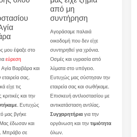
από μη
οστασίου
συντήρηση
Αγία
Αγοράσαμε παλαιά
άρα
οικοδομή που δεν είχε
ς μου έψαξε στο
συντηρηθεί για χρόνια.
για
εύρεση
Οσμές και υγρασία από
Αγία Βαρβάρα και
λύματα στο υπόγειο.
 εταιρεία σας.
Ευτυχώς μας σύστησαν την
ά είχε τις
εταιρεία σας και σωθήκαμε.
 κριτικές και την
Επισκευή αντλιοστασίου με
υτήκαμε
. Ευτυχώς
αντικατάσταση αντλίας.
τό μας βγήκε
Συγχαρητήρια
για την
 Μας έδωσαν και
οργάνωση και την
τιμιότητα
ο. Μπράβο σε
όλων.