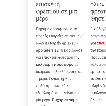
επισκευή
όλων
φρεατιου σε μία
φρεατ
μέρα
Θησεί
Πήραμε προσφορές από
Ο σύζυγό
πολλές εταιρείες επισκευών
ίντερνετ 
αλλά η εταιρεία episkevi-
φρεατιου
apoxetefsis24h μας έδωσε
την εταιρ
για επισκευή φρεατιου την
Πραγματικ
καλύτερη προσφορά
με
καλύτερες
δέσμευση ολοκλήρωσης σε
εμπιστευ
1 μέρα. Όντως ήρθαν με
το ένστι
πολύ προσωπικό και
αληθινό
εξοπλισμό και τελείωσαν σε
τιμολόγι
μία μέρα.
Ευχαριστούμε
όλους.