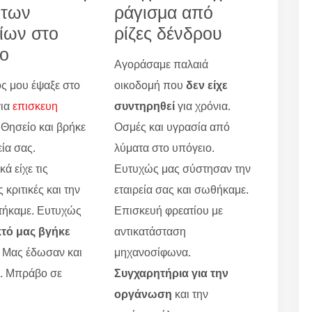
 των
ράγισμα από
ίων στο
ρίζες δένδρου
ο
Αγοράσαμε παλαιά
ς μου έψαξε στο
οικοδομή που
δεν είχε
για
επισκευη
συντηρηθεί
για χρόνια.
Θησείο και βρήκε
Οσμές και υγρασία από
εία σας.
λύματα στο υπόγειο.
ά είχε τις
Ευτυχώς μας σύστησαν την
 κριτικές και την
εταιρεία σας και σωθήκαμε.
τήκαμε. Ευτυχώς
Επισκευή φρεατίου με
κτό μας βγήκε
αντικατάσταση
. Μας έδωσαν και
μηχανοσίφωνα.
ο. Μπράβο σε
Συγχαρητήρια για την
οργάνωση
και την