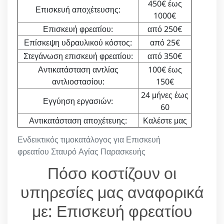
450€ έως
Επισκευή αποχέτευσης:
1000€
Επισκευή φρεατίου:
από 250€
Επίσκεψη υδραυλικού κόστος:
από 25€
Στεγάνωση επισκευή φρεατίου:
από 350€
Αντικατάσταση αντλίας
100€ έως
αντλιοστασίου:
150€
24 μήνες έως
Εγγύηση εργασιών:
60
Αντικατάσταση αποχέτευης:
Καλέστε μας
Ενδεικτικός τιμοκατάλογος για Επισκευή
φρεατίου Σταυρό Αγίας Παρασκευής
Πόσο κοστίζουν οι
υπηρεσίες μας αναφορικά
με: Επισκευή φρεατίου