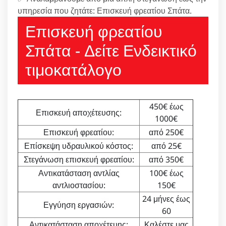
υπηρεσία που ζητάτε: Επισκευή φρεατίου Σπάτα.
Επισκευή φρεατίου
Σπάτα - Δείτε Ενδεικτικό
τιμοκατάλογο
450€ έως
Επισκευή αποχέτευσης:
1000€
Επισκευή φρεατίου:
από 250€
Επίσκεψη υδραυλικού κόστος:
από 25€
Στεγάνωση επισκευή φρεατίου:
από 350€
Αντικατάσταση αντλίας
100€ έως
αντλιοστασίου:
150€
24 μήνες έως
Εγγύηση εργασιών:
60
Αντικατάσταση αποχέτευης:
Καλέστε μας