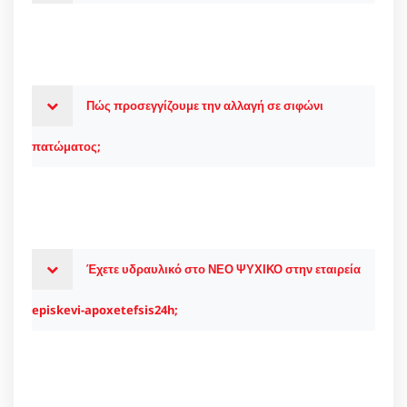
Πώς προσεγγίζουμε την αλλαγή σε σιφώνι
πατώματος;
Έχετε υδραυλικό στο ΝΕΟ ΨΥΧΙΚΟ στην εταιρεία
episkevi-apoxetefsis24h;