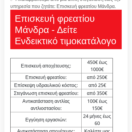
υπηρεσία που ζητάτε: Επισκευή φρεατίου Μάνδρα.
Επισκευή φρεατίου
Μάνδρα - Δείτε
Ενδεικτικό τιμοκατάλογο
450€ έως
Επισκευή αποχέτευσης:
1000€
Επισκευή φρεατίου:
από 250€
Επίσκεψη υδραυλικού κόστος:
από 25€
Στεγάνωση επισκευή φρεατίου:
από 350€
Αντικατάσταση αντλίας
100€ έως
αντλιοστασίου:
150€
24 μήνες έως
Εγγύηση εργασιών:
60
Αντικατάσταση αποχέτευης:
Καλέστε μας