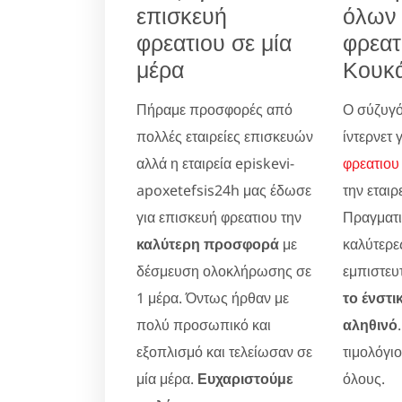
επισκευή
όλων
φρεατιου σε μία
φρεατ
μέρα
Κουκά
Πήραμε προσφορές από
Ο σύζυγό
πολλές εταιρείες επισκευών
ίντερνετ 
αλλά η εταιρεία episkevi-
φρεατιου
apoxetefsis24h μας έδωσε
την εταιρ
για επισκευή φρεατιου την
Πραγματικ
καλύτερη προσφορά
με
καλύτερες
δέσμευση ολοκλήρωσης σε
εμπιστευ
1 μέρα. Όντως ήρθαν με
το ένστι
πολύ προσωπικό και
αληθινό
εξοπλισμό και τελείωσαν σε
τιμολόγι
μία μέρα.
Ευχαριστούμε
όλους.