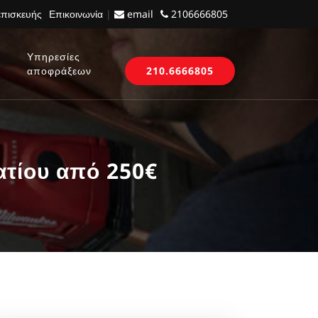
επισκευής
Επικοινωνία
|
email
2106666805
Υπηρεσίες
αποφράξεων
210.6666805
τίου από 250€