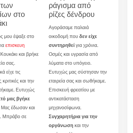
 των
ράγισμα από
ίων στο
ρίζες δένδρου
κι
Αγοράσαμε παλαιά
ς μου έψαξε στο
οικοδομή που
δεν είχε
για
επισκευη
συντηρηθεί
για χρόνια.
Κουκάκι και βρήκε
Οσμές και υγρασία από
εία σας.
λύματα στο υπόγειο.
ά είχε τις
Ευτυχώς μας σύστησαν την
 κριτικές και την
εταιρεία σας και σωθήκαμε.
τήκαμε. Ευτυχώς
Επισκευή φρεατίου με
κτό μας βγήκε
αντικατάσταση
. Μας έδωσαν και
μηχανοσίφωνα.
ο. Μπράβο σε
Συγχαρητήρια για την
οργάνωση
και την