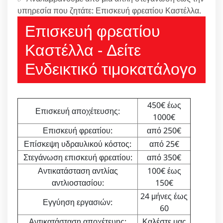
υπηρεσία που ζητάτε: Επισκευή φρεατίου Καστέλλα.
Επισκευή φρεατίου
Καστέλλα - Δείτε
Ενδεικτικό τιμοκατάλογο
450€ έως
Επισκευή αποχέτευσης:
1000€
Επισκευή φρεατίου:
από 250€
Επίσκεψη υδραυλικού κόστος:
από 25€
Στεγάνωση επισκευή φρεατίου:
από 350€
Αντικατάσταση αντλίας
100€ έως
αντλιοστασίου:
150€
24 μήνες έως
Εγγύηση εργασιών:
60
Αντικατάσταση αποχέτευης:
Καλέστε μας