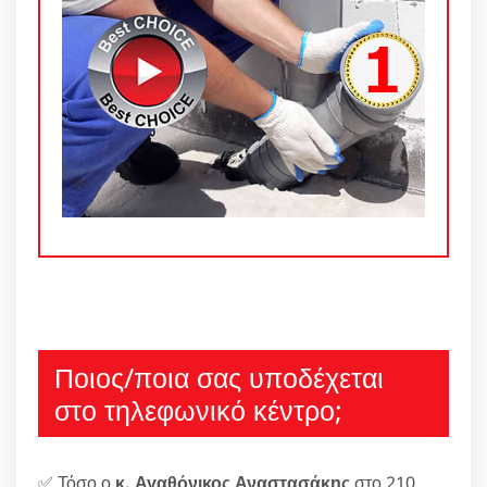
Ποιος/ποια σας υποδέχεται
στο τηλεφωνικό κέντρο;
✅ Τόσο ο
κ. Αγαθόνικος Αναστασάκης
στο 210