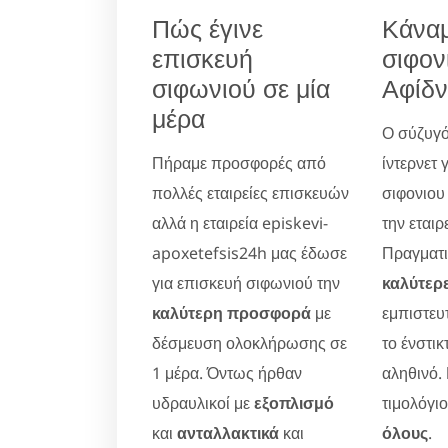
Πώς έγινε
Κάναμ
επισκευή
σιφον
σιφωνιού σε μία
Αφίδν
μέρα
Ο σύζυγό
Πήραμε προσφορές από
ίντερνετ 
πολλές εταιρείες επισκευών
σιφονιου
αλλά η εταιρεία episkevi-
την εταιρ
apoxetefsis24h μας έδωσε
Πραγματικ
για επισκευή σιφωνιού την
καλύτερε
καλύτερη προσφορά
με
εμπιστευ
δέσμευση ολοκλήρωσης σε
το ένστικ
1 μέρα. Όντως ήρθαν
αληθινό.
υδραυλικοί με
εξοπλισμό
τιμολόγι
και
ανταλλακτικά
και
όλους
.