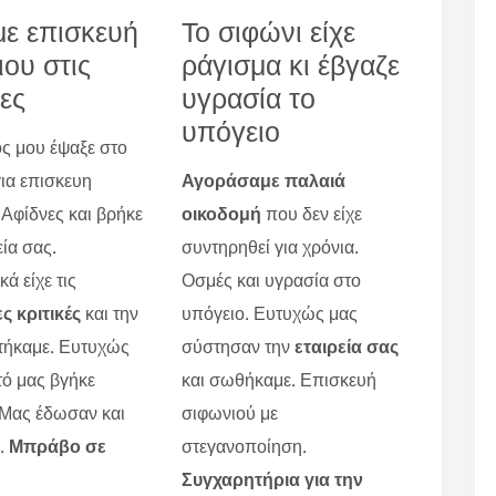
ε επισκευή
Το σιφώνι είχε
ιου στις
ράγισμα κι έβγαζε
ες
υγρασία το
υπόγειο
ς μου έψαξε στο
για επισκευη
Αγοράσαμε παλαιά
 Αφίδνες και βρήκε
οικοδομή
που δεν είχε
εία σας.
συντηρηθεί για χρόνια.
ά είχε τις
Οσμές και υγρασία στο
ς κριτικές
και την
υπόγειο. Ευτυχώς μας
τήκαμε. Ευτυχώς
σύστησαν την
εταιρεία σας
τό μας βγήκε
και σωθήκαμε. Επισκευή
 Μας έδωσαν και
σιφωνιού με
ο.
Μπράβο σε
στεγανοποίηση.
Συγχαρητήρια για την