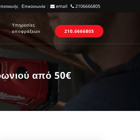
επισκευής
Επικοινωνία
|
email
2106666805
Υπηρεσίες
αποφράξεων
210.6666805
φωνιού από 50€