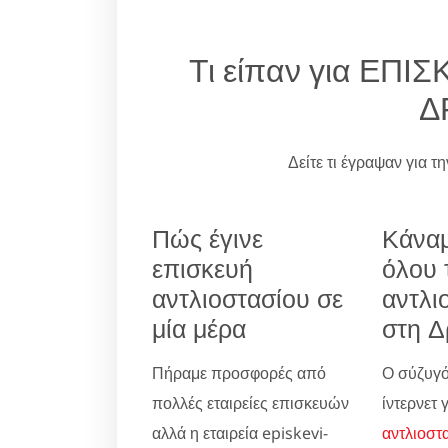
Τι είπαν για ΕΠ
Δ
Δείτε τι έγραψαν για τ
Πώς έγινε
Κάναμ
επισκευή
όλου 
αντλιοστασίου σε
αντλι
μία μέρα
στη Δ
Πήραμε προσφορές από
Ο σύζυγό
πολλές εταιρείες επισκευών
ίντερνετ 
αλλά η εταιρεία episkevi-
αντλιοστ