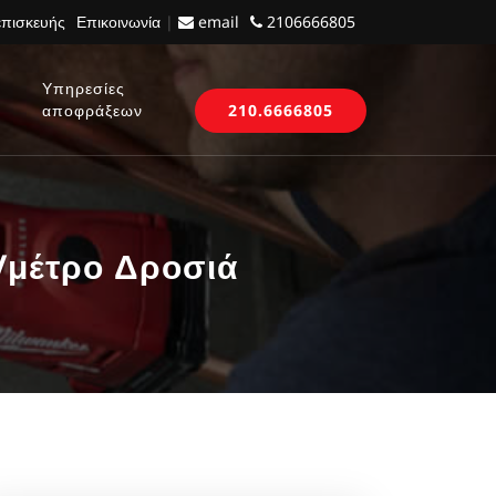
επισκευής
Επικοινωνία
|
email
2106666805
Υπηρεσίες
αποφράξεων
210.6666805
/μέτρο Δροσιά