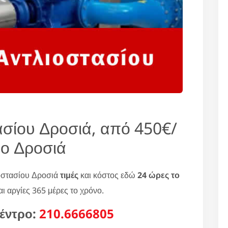
ασίου Δροσιά, από 450€/
ρο Δροσιά
οστασίου Δροσιά
τιμές
και κόστος εδώ
24 ώρες το
ι αργίες 365 μέρες το χρόνο.
έντρο:
210.6666805