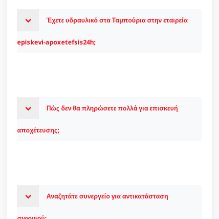
Έχετε υδραυλικό στα Ταμπούρια στην εταιρεία
episkevi-apoxetefsis24h;
Πώς δεν θα πληρώσετε πολλά για επισκευή
αποχέτευσης;
Αναζητάτε συνεργείο για αντικατάσταση
σιφονιού;