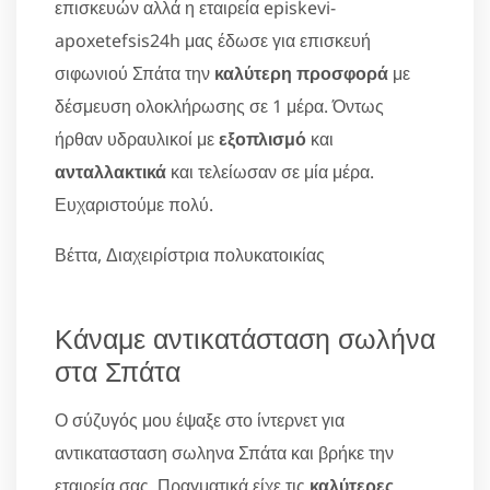
επισκευών αλλά η εταιρεία episkevi-
apoxetefsis24h μας έδωσε για επισκευή
σιφωνιού Σπάτα την
καλύτερη προσφορά
με
δέσμευση ολοκλήρωσης σε 1 μέρα. Όντως
ήρθαν υδραυλικοί με
εξοπλισμό
και
ανταλλακτικά
και τελείωσαν σε μία μέρα.
Ευχαριστούμε πολύ.
Βέττα, Διαχειρίστρια πολυκατοικίας
Κάναμε αντικατάσταση σωλήνα
στα Σπάτα
Ο σύζυγός μου έψαξε στο ίντερνετ για
αντικατασταση σωληνα Σπάτα και βρήκε την
εταιρεία σας. Πραγματικά είχε τις
καλύτερες