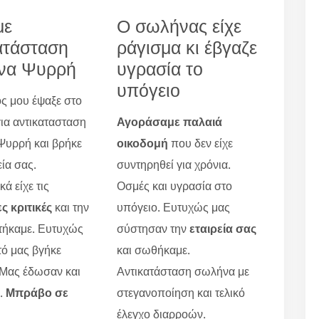
με
Ο σωλήνας είχε
ατάσταση
ράγισμα κι έβγαζε
να Ψυρρή
υγρασία το
υπόγειο
ς μου έψαξε στο
για αντικατασταση
Αγοράσαμε παλαιά
υρρή και βρήκε
οικοδομή
που δεν είχε
εία σας.
συντηρηθεί για χρόνια.
ά είχε τις
Οσμές και υγρασία στο
ς κριτικές
και την
υπόγειο. Ευτυχώς μας
τήκαμε. Ευτυχώς
σύστησαν την
εταιρεία σας
τό μας βγήκε
και σωθήκαμε.
 Μας έδωσαν και
Αντικατάσταση σωλήνα με
ο.
Μπράβο σε
στεγανοποίηση και τελικό
έλεγχο διαρροών.