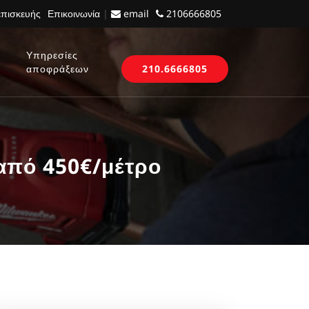
επισκευής
Επικοινωνία
|
email
2106666805
Υπηρεσίες
αποφράξεων
210.6666805
από 450€/μέτρο