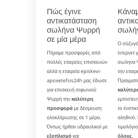
Πώς έγινε
Κάνα
αντικατάσταση
αντικ
σωλήνα Ψυρρή
σωλή
σε μία μέρα
Ο σύζυγό
Πήραμε προσφορές από
ίντερνετ 
πολλές εταιρείες επισκευών
σωληνα Ψ
αλλά η εταιρεία episkevi-
την εταιρ
apoxetefsis24h μας έδωσε
Πραγματικ
για επισκευή σιφωνιού
καλύτερε
Ψυρρή την
καλύτερη
εμπιστευ
προσφορά
με δέσμευση
το ένστικ
ολοκλήρωσης σε 1 μέρα.
αληθινό.
Όντως ήρθαν υδραυλικοί με
τιμολόγι
εξοπλισμό
και
όλους
.