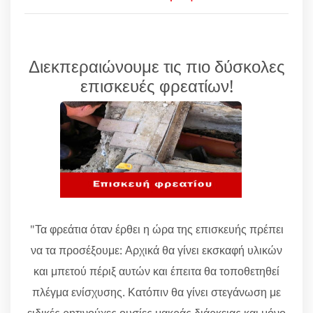
Διεκπεραιώνουμε τις πιο δύσκολες
επισκευές φρεατίων!
"Τα φρεάτια όταν έρθει η ώρα της επισκευής πρέπει
να τα προσέξουμε: Αρχικά θα γίνει εκσκαφή υλικών
και μπετού πέριξ αυτών και έπειτα θα τοποθετηθεί
πλέγμα ενίσχυσης. Κατόπιν θα γίνει στεγάνωση με
ειδικές ρητινούχες ουσίες μακράς διάρκειας και μόνο