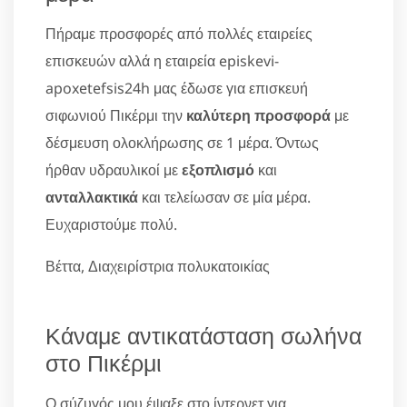
Πήραμε προσφορές από πολλές εταιρείες
επισκευών αλλά η εταιρεία episkevi-
apoxetefsis24h μας έδωσε για επισκευή
σιφωνιού Πικέρμι την
καλύτερη προσφορά
με
δέσμευση ολοκλήρωσης σε 1 μέρα. Όντως
ήρθαν υδραυλικοί με
εξοπλισμό
και
ανταλλακτικά
και τελείωσαν σε μία μέρα.
Ευχαριστούμε πολύ.
Βέττα, Διαχειρίστρια πολυκατοικίας
Κάναμε αντικατάσταση σωλήνα
στο Πικέρμι
Ο σύζυγός μου έψαξε στο ίντερνετ για