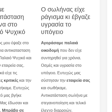
με
Ο σωλήνας είχε
ατάσταση
ράγισμα κι έβγαζε
να στο
υγρασία το
ό Ψυχικό
υπόγειο
ς μου έψαξε στο
Αγοράσαμε παλαιά
για αντικατασταση
οικοδομή
που δεν είχε
αλαιό Ψυχικό και
συντηρηθεί για χρόνια.
 εταιρεία σας.
Οσμές και υγρασία στο
ά είχε τις
υπόγειο. Ευτυχώς μας
ς κριτικές
και την
σύστησαν την
εταιρεία σας
τήκαμε. Ευτυχώς
και σωθήκαμε.
τό μας βγήκε
Αντικατάσταση σωλήνα με
 Μας έδωσαν και
στεγανοποίηση και τελικό
ο.
Μπράβο σε
έλεγχο διαρροών.