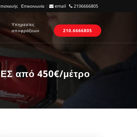
επισκευής
Επικοινωνία
|
email
2106666805
Υπηρεσίες
αποφράξεων
210.6666805
ΥΕΣ από 450€/μέτρο