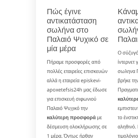
Πώς έγινε
Κάνα
αντικατάσταση
αντικ
σωλήνα στο
σωλή
Παλαιό Ψυχικό σε
Παλαι
μία μέρα
Ο σύζυγό
Πήραμε προσφορές από
ίντερνετ 
πολλές εταιρείες επισκευών
σωληνα Π
αλλά η εταιρεία episkevi-
βρήκε την
apoxetefsis24h μας έδωσε
Πραγματικ
για επισκευή σιφωνιού
καλύτερε
Παλαιό Ψυχικό την
εμπιστευ
καλύτερη προσφορά
με
το ένστικ
δέσμευση ολοκλήρωσης σε
αληθινό.
1 μέρα. Όντως ήρθαν
τιμολόγι