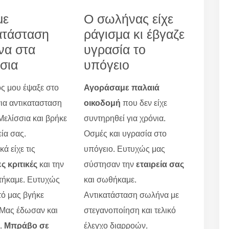
με
Ο σωλήνας είχε
ατάσταση
ράγισμα κι έβγαζε
να στα
υγρασία το
σια
υπόγειο
ς μου έψαξε στο
Αγοράσαμε παλαιά
για αντικατασταση
οικοδομή
που δεν είχε
ελίσσια και βρήκε
συντηρηθεί για χρόνια.
εία σας.
Οσμές και υγρασία στο
ά είχε τις
υπόγειο. Ευτυχώς μας
ς κριτικές
και την
σύστησαν την
εταιρεία σας
τήκαμε. Ευτυχώς
και σωθήκαμε.
τό μας βγήκε
Αντικατάσταση σωλήνα με
 Μας έδωσαν και
στεγανοποίηση και τελικό
ο.
Μπράβο σε
έλεγχο διαρροών.