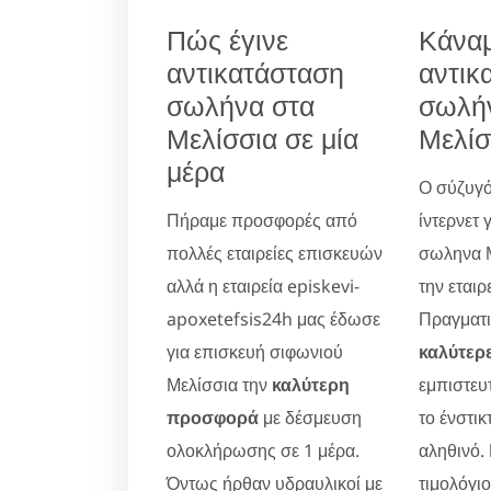
Πώς έγινε
Κάνα
αντικατάσταση
αντικ
σωλήνα στα
σωλή
Μελίσσια σε μία
Μελίσ
μέρα
Ο σύζυγό
Πήραμε προσφορές από
ίντερνετ 
πολλές εταιρείες επισκευών
σωληνα Μ
αλλά η εταιρεία episkevi-
την εταιρ
apoxetefsis24h μας έδωσε
Πραγματικ
για επισκευή σιφωνιού
καλύτερε
Μελίσσια την
καλύτερη
εμπιστευ
προσφορά
με δέσμευση
το ένστικ
ολοκλήρωσης σε 1 μέρα.
αληθινό.
Όντως ήρθαν υδραυλικοί με
τιμολόγι