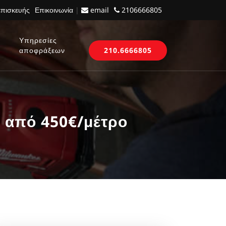
επισκευής
Επικοινωνία
|
email
2106666805
Υπηρεσίες
αποφράξεων
210.6666805
 από 450€/μέτρο