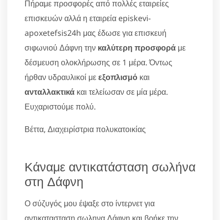
Πήραμε προσφορές από πολλές εταιρείες
επισκευών αλλά η εταιρεία episkevi-
apoxetefsis24h μας έδωσε για επισκευή
σιφωνιού Δάφνη την
καλύτερη προσφορά
με
δέσμευση ολοκλήρωσης σε 1 μέρα. Όντως
ήρθαν υδραυλικοί με
εξοπλισμό
και
ανταλλακτικά
και τελείωσαν σε μία μέρα.
Ευχαριστούμε πολύ.
Βέττα, Διαχειρίστρια πολυκατοικίας
Κάναμε αντικατάσταση σωλήνα
στη Δάφνη
Ο σύζυγός μου έψαξε στο ίντερνετ για
αντικατασταση σωληνα Δάφνη και βρήκε την