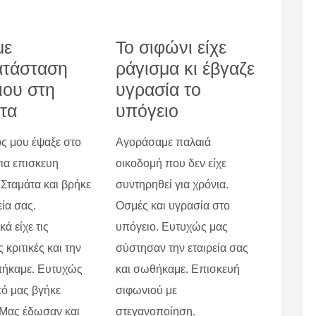
με
Το σιφώνι είχε
ατάσταση
ράγισμα κι έβγαζε
ιου στη
υγρασία το
τα
υπόγειο
ς μου έψαξε στο
Αγοράσαμε παλαιά
για επισκευη
οικοδομή που δεν είχε
 Σταμάτα και βρήκε
συντηρηθεί για χρόνια.
εία σας.
Οσμές και υγρασία στο
ά είχε τις
υπόγειο. Ευτυχώς μας
 κριτικές και την
σύστησαν την εταιρεία σας
τήκαμε. Ευτυχώς
και σωθήκαμε. Επισκευή
τό μας βγήκε
σιφωνιού με
 Μας έδωσαν και
στεγανοποίηση.