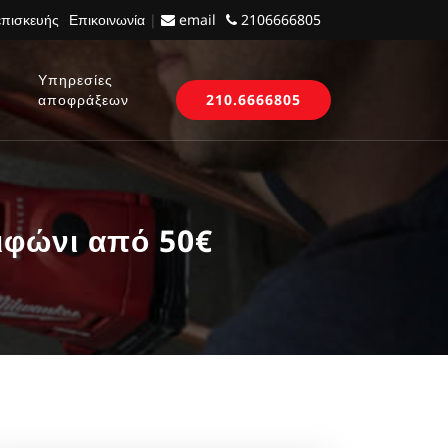
επισκευής
Επικοινωνία
|
email
2106666805
Υπηρεσίες
αποφράξεων
210.6666805
ιφώνι από 50€