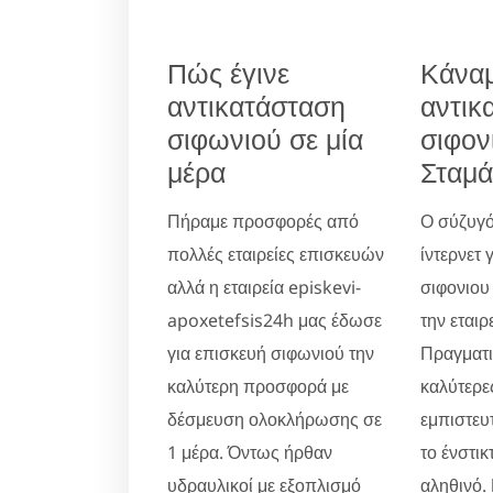
Πώς έγινε
Κάνα
αντικατάσταση
αντικ
σιφωνιού σε μία
σιφον
μέρα
Σταμά
Πήραμε προσφορές από
Ο σύζυγό
πολλές εταιρείες επισκευών
ίντερνετ 
αλλά η εταιρεία episkevi-
σιφονιου
apoxetefsis24h μας έδωσε
την εταιρ
για επισκευή σιφωνιού την
Πραγματικ
καλύτερη προσφορά με
καλύτερες
δέσμευση ολοκλήρωσης σε
εμπιστευ
1 μέρα. Όντως ήρθαν
το ένστικ
υδραυλικοί με εξοπλισμό
αληθινό.