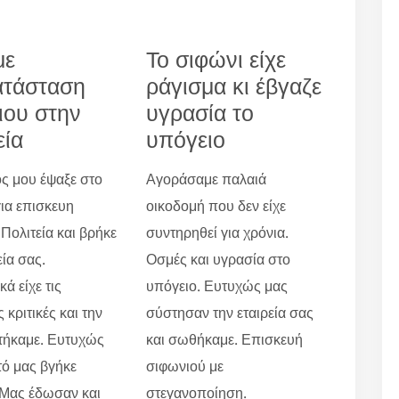
με
Το σιφώνι είχε
ατάσταση
ράγισμα κι έβγαζε
ιου στην
υγρασία το
εία
υπόγειο
ς μου έψαξε στο
Αγοράσαμε παλαιά
για επισκευη
οικοδομή που δεν είχε
Πολιτεία και βρήκε
συντηρηθεί για χρόνια.
εία σας.
Οσμές και υγρασία στο
ά είχε τις
υπόγειο. Ευτυχώς μας
 κριτικές και την
σύστησαν την εταιρεία σας
τήκαμε. Ευτυχώς
και σωθήκαμε. Επισκευή
τό μας βγήκε
σιφωνιού με
 Μας έδωσαν και
στεγανοποίηση.