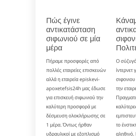
Πώς έγινε
Κάνα
αντικατάσταση
αντικ
σιφωνιού σε μία
σιφον
μέρα
Πολιτ
Πήραμε προσφορές από
Ο σύζυγό
πολλές εταιρείες επισκευών
ίντερνετ 
αλλά η εταιρεία episkevi-
σιφονιου 
apoxetefsis24h μας έδωσε
την εταιρ
για επισκευή σιφωνιού την
Πραγματικ
καλύτερη προσφορά με
καλύτερες
δέσμευση ολοκλήρωσης σε
εμπιστευ
1 μέρα. Όντως ήρθαν
το ένστικ
υδραυλικοί με εξοπλισμό
αληθινό.