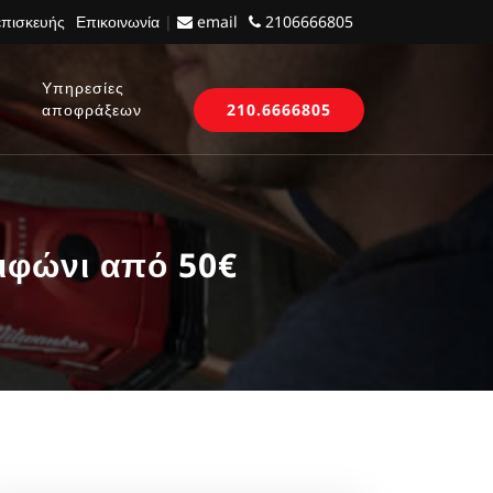
επισκευής
Επικοινωνία
|
email
2106666805
Υπηρεσίες
αποφράξεων
210.6666805
ιφώνι από 50€