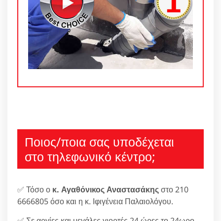
Ποιος/ποια σας υποδέχεται
στο τηλεφωνικό κέντρο;
✅ Τόσο ο
κ. Αγαθόνικος Αναστασάκης
στο 210
6666805 όσο και η κ. Ιφιγένεια Παλαιολόγου.
✅ Σε αργίες και μεγάλες γιορτές 24 ώρες το 24ωρο