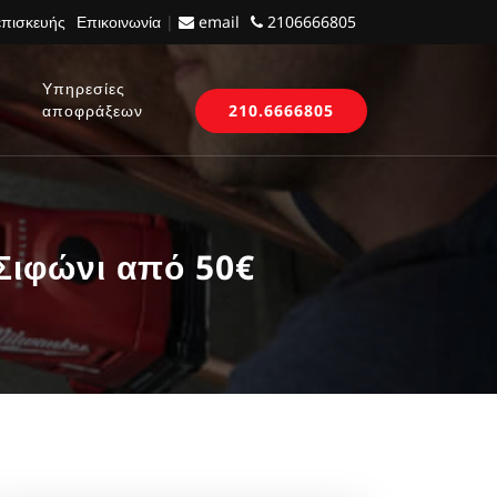
επισκευής
Επικοινωνία
|
email
2106666805
Υπηρεσίες
αποφράξεων
210.6666805
ιφώνι από 50€