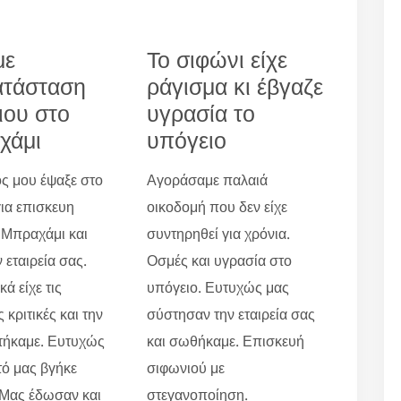
με
Το σιφώνι είχε
ατάσταση
ράγισμα κι έβγαζε
ιου στο
υγρασία το
χάμι
υπόγειο
ς μου έψαξε στο
Αγοράσαμε παλαιά
για επισκευη
οικοδομή που δεν είχε
 Μπραχάμι και
συντηρηθεί για χρόνια.
 εταιρεία σας.
Οσμές και υγρασία στο
ά είχε τις
υπόγειο. Ευτυχώς μας
 κριτικές και την
σύστησαν την εταιρεία σας
τήκαμε. Ευτυχώς
και σωθήκαμε. Επισκευή
τό μας βγήκε
σιφωνιού με
 Μας έδωσαν και
στεγανοποίηση.