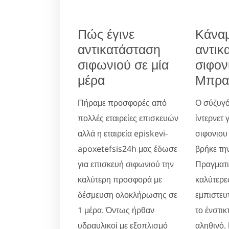
Πώς έγινε
Κάνα
αντικατάσταση
αντικ
σιφωνιού σε μία
σιφον
μέρα
Μπρα
Πήραμε προσφορές από
Ο σύζυγό
πολλές εταιρείες επισκευών
ίντερνετ 
αλλά η εταιρεία episkevi-
σιφονιου
apoxetefsis24h μας έδωσε
βρήκε την
για επισκευή σιφωνιού την
Πραγματικ
καλύτερη προσφορά με
καλύτερες
δέσμευση ολοκλήρωσης σε
εμπιστευ
1 μέρα. Όντως ήρθαν
το ένστικ
υδραυλικοί με εξοπλισμό
αληθινό.