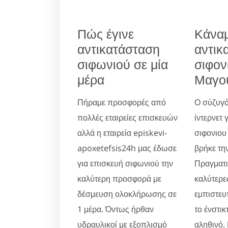
Πώς έγινε
Κάνα
αντικατάσταση
αντικ
σιφωνιού σε μία
σιφον
μέρα
Μαγο
Πήραμε προσφορές από
Ο σύζυγό
πολλές εταιρείες επισκευών
ίντερνετ 
αλλά η εταιρεία episkevi-
σιφονιου
apoxetefsis24h μας έδωσε
βρήκε την
για επισκευή σιφωνιού την
Πραγματικ
καλύτερη προσφορά με
καλύτερες
δέσμευση ολοκλήρωσης σε
εμπιστευ
1 μέρα. Όντως ήρθαν
το ένστικ
υδραυλικοί με εξοπλισμό
αληθινό.