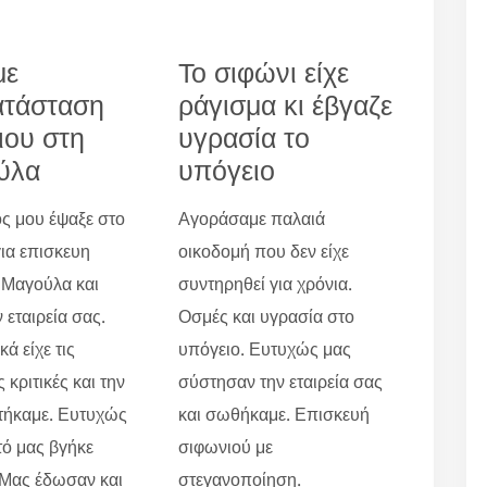
με
Το σιφώνι είχε
ατάσταση
ράγισμα κι έβγαζε
ιου στη
υγρασία το
ύλα
υπόγειο
ς μου έψαξε στο
Αγοράσαμε παλαιά
για επισκευη
οικοδομή που δεν είχε
 Μαγούλα και
συντηρηθεί για χρόνια.
 εταιρεία σας.
Οσμές και υγρασία στο
ά είχε τις
υπόγειο. Ευτυχώς μας
 κριτικές και την
σύστησαν την εταιρεία σας
τήκαμε. Ευτυχώς
και σωθήκαμε. Επισκευή
τό μας βγήκε
σιφωνιού με
 Μας έδωσαν και
στεγανοποίηση.