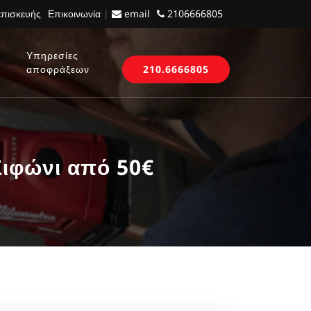
επισκευής
Επικοινωνία
|
email
2106666805
Υπηρεσίες
αποφράξεων
210.6666805
ιφώνι από 50€