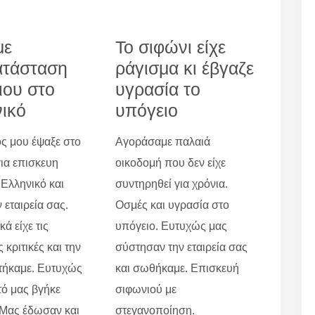
με
Το σιφώνι είχε
ατάσταση
ράγισμα κι έβγαζε
ιου στο
υγρασία το
ικό
υπόγειο
ς μου έψαξε στο
Αγοράσαμε παλαιά
για επισκευη
οικοδομή που δεν είχε
 Ελληνικό και
συντηρηθεί για χρόνια.
 εταιρεία σας.
Οσμές και υγρασία στο
ά είχε τις
υπόγειο. Ευτυχώς μας
 κριτικές και την
σύστησαν την εταιρεία σας
τήκαμε. Ευτυχώς
και σωθήκαμε. Επισκευή
τό μας βγήκε
σιφωνιού με
 Μας έδωσαν και
στεγανοποίηση.