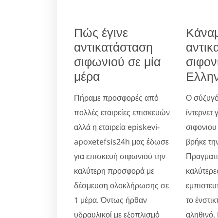
Πώς έγινε
Κάνα
αντικατάσταση
αντικ
σιφωνιού σε μία
σιφον
μέρα
Ελλην
Πήραμε προσφορές από
Ο σύζυγό
πολλές εταιρείες επισκευών
ίντερνετ 
αλλά η εταιρεία episkevi-
σιφονιου
apoxetefsis24h μας έδωσε
βρήκε την
για επισκευή σιφωνιού την
Πραγματικ
καλύτερη προσφορά με
καλύτερες
δέσμευση ολοκλήρωσης σε
εμπιστευ
1 μέρα. Όντως ήρθαν
το ένστικ
υδραυλικοί με εξοπλισμό
αληθινό.