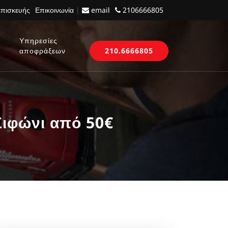
επισκευής
Επικοινωνία
|
email
2106666805
Υπηρεσίες
αποφράξεων
210.6666805
ιφώνι από 50€