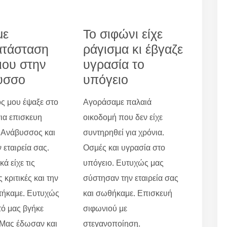
με
Το σιφώνι είχε
ατάσταση
ράγισμα κι έβγαζε
ιου στην
υγρασία το
υσσο
υπόγειο
ς μου έψαξε στο
Αγοράσαμε παλαιά
για επισκευη
οικοδομή που δεν είχε
 Ανάβυσσος και
συντηρηθεί για χρόνια.
 εταιρεία σας.
Οσμές και υγρασία στο
ά είχε τις
υπόγειο. Ευτυχώς μας
 κριτικές και την
σύστησαν την εταιρεία σας
τήκαμε. Ευτυχώς
και σωθήκαμε. Επισκευή
τό μας βγήκε
σιφωνιού με
 Μας έδωσαν και
στεγανοποίηση.