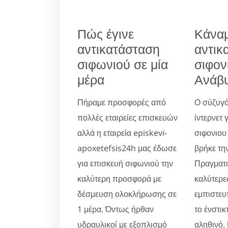
Πώς έγινε
Κάνα
αντικατάσταση
αντικ
σιφωνιού σε μία
σιφον
μέρα
Ανάβ
Πήραμε προσφορές από
Ο σύζυγό
πολλές εταιρείες επισκευών
ίντερνετ 
αλλά η εταιρεία episkevi-
σιφονιου
apoxetefsis24h μας έδωσε
βρήκε την
για επισκευή σιφωνιού την
Πραγματικ
καλύτερη προσφορά με
καλύτερες
δέσμευση ολοκλήρωσης σε
εμπιστευ
1 μέρα. Όντως ήρθαν
το ένστικ
υδραυλικοί με εξοπλισμό
αληθινό.