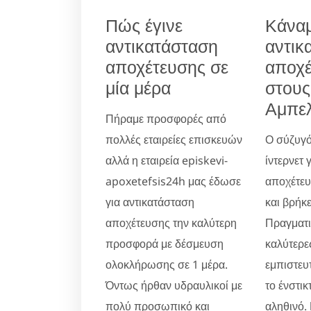
Πώς έγινε
Κάνα
αντικατάσταση
αντικ
αποχέτευσης σε
αποχέ
μία μέρα
στους
Αμπε
Πήραμε προσφορές από
πολλές εταιρείες επισκευών
Ο σύζυγό
αλλά η εταιρεία episkevi-
ίντερνετ 
apoxetefsis24h μας έδωσε
αποχέτε
για αντικατάσταση
και βρήκε
αποχέτευσης την καλύτερη
Πραγματικ
προσφορά με δέσμευση
καλύτερες
ολοκλήρωσης σε 1 μέρα.
εμπιστευ
Όντως ήρθαν υδραυλικοί με
το ένστικ
πολύ προσωπικό και
αληθινό.