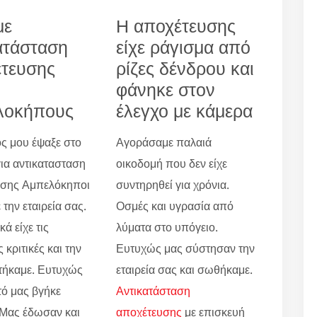
με
Η αποχέτευσης
ατάσταση
είχε ράγισμα από
τευσης
ρίζες δένδρου και
φάνηκε στον
λοκήπους
έλεγχο με κάμερα
ς μου έψαξε στο
Αγοράσαμε παλαιά
για αντικατασταση
οικοδομή που δεν είχε
υσης Αμπελόκηποι
συντηρηθεί για χρόνια.
 την εταιρεία σας.
Οσμές και υγρασία από
ά είχε τις
λύματα στο υπόγειο.
 κριτικές και την
Ευτυχώς μας σύστησαν την
τήκαμε. Ευτυχώς
εταιρεία σας και σωθήκαμε.
τό μας βγήκε
Αντικατάσταση
 Μας έδωσαν και
αποχέτευσης
με επισκευή