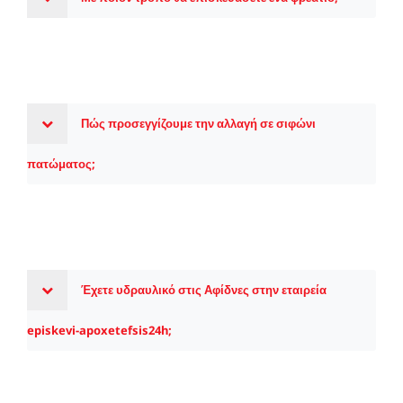
Πώς προσεγγίζουμε την αλλαγή σε σιφώνι
πατώματος;
Έχετε υδραυλικό στις Αφίδνες στην εταιρεία
episkevi-apoxetefsis24h;