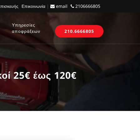
επισκευής
Επικοινωνία
|
email
2106666805
Υπηρεσίες
αποφράξεων
210.6666805
οί 25€ έως 120€