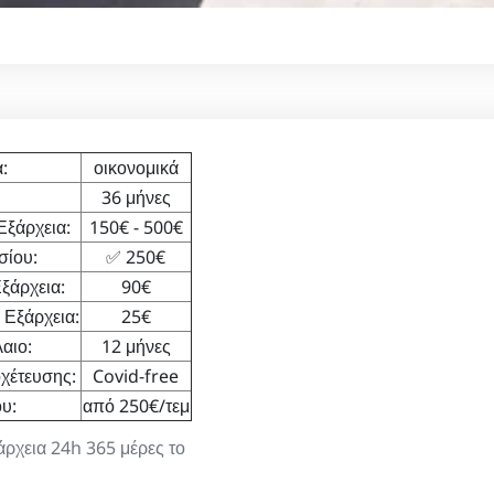
:
οικονομικά
36 μήνες
Εξάρχεια:
150€ - 500€
σίου:
✅ 250€
ξάρχεια:
90€
 Εξάρχεια:
25€
αιο:
12 μήνες
χέτευσης:
Covid-free
υ:
από 250€/τεμ
άρχεια 24h 365 μέρες το