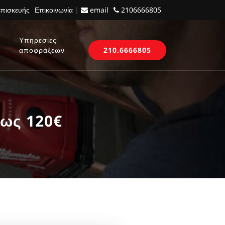
επισκευής
Επικοινωνία
|
email
2106666805
Υπηρεσίες
αποφράξεων
210.6666805
έως 120€